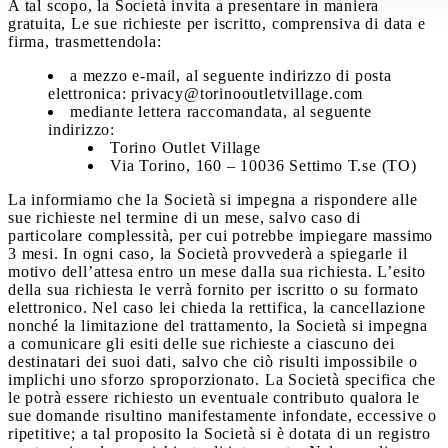
A tal scopo, la Società invita a presentare in maniera
gratuita, Le sue richieste per iscritto, comprensiva di data e
firma, trasmettendola:
a mezzo e-mail, al seguente indirizzo di posta
elettronica: privacy@torinooutletvillage.com
mediante lettera raccomandata, al seguente
indirizzo:
Torino Outlet Village
Via Torino, 160 – 10036 Settimo T.se (TO)
La informiamo che la Società si impegna a rispondere alle
sue richieste nel termine di un mese, salvo caso di
particolare complessità, per cui potrebbe impiegare massimo
3 mesi. In ogni caso, la Società provvederà a spiegarle il
motivo dell’attesa entro un mese dalla sua richiesta. L’esito
della sua richiesta le verrà fornito per iscritto o su formato
elettronico. Nel caso lei chieda la rettifica, la cancellazione
nonché la limitazione del trattamento, la Società si impegna
a comunicare gli esiti delle sue richieste a ciascuno dei
destinatari dei suoi dati, salvo che ciò risulti impossibile o
implichi uno sforzo sproporzionato. La Società specifica che
le potrà essere richiesto un eventuale contributo qualora le
sue domande risultino manifestamente infondate, eccessive o
ripetitive; a tal proposito la Società si è dotata di un registro