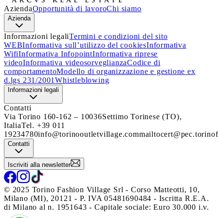
Azienda
Opportunità di lavoro
Chi siamo
Azienda
Informazioni legali
Termini e condizioni del sito
WEB
Informativa sull’utilizzo del cookies
Informativa
Wifi
Informativa Infopoint
Informativa riprese
video
Informativa videosorveglianza
Codice di
comportamento
Modello di organizzazione e gestione ex
d.lgs 231/2001
Whistleblowing
Informazioni legali
Contatti
Via Torino 160-162 – 10036
Settimo Torinese (TO),
Italia
Tel. +39 011
19234780
info@torinooutletvillage.com
mailtocert@pec.torinof
Contatti
Iscriviti alla newsletter
© 2025 Torino Fashion Village Srl - Corso Matteotti, 10,
Milano (MI), 20121 - P. IVA 05481690484 - Iscritta R.E.A.
di Milano al n. 1951643 - Capitale sociale: Euro 30.000 i.v.