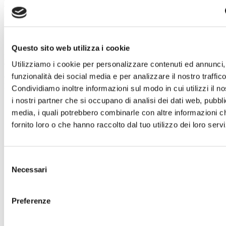
applicabili stipulando, se necessario, accordi che
garantiscano un livello di protezione adeguato.
Diritti di cui agli Articoli 15, 16, 17, 18, 20 e 21 del
Regolamento
Questo sito web utilizza i cookie
La informiamo che con riferimento ai dati trattati dal
Utilizziamo i cookie per personalizzare contenuti ed annunci, 
Titolare, può esercitare in qualsiasi momento i diritti di cui
agli articoli 15, 16, 17. 18, 20 e 21 del Regolamento. In
funzionalità dei social media e per analizzare il nostro traffico
particolare:
Condividiamo inoltre informazioni sul modo in cui utilizzi il no
i nostri partner che si occupano di analisi dei dati web, pubbli
Lei ha la possibilità di ottenere dal Titolare la
conferma dell’esistenza o meno dei dati personali che
media, i quali potrebbero combinarle con altre informazioni c
La riguardano, ed in questo caso, l’accesso alle
fornito loro o che hanno raccolto dal tuo utilizzo dei loro servi
seguenti informazioni:
Finalità del trattamento;
Categorie di dati personali trattati;
Destinatari o le categorie di destinatari a cui i
Selezione
dati personali sono stati o saranno comunicati, in
Necessari
del
particolare se destinatari di paesi terzi o
organizzazioni internazionali;
consenso
Periodo di conservazione dei dati personali
Preferenze
previsto oppure, se non è possibile, i criteri
utilizzati per determinare tale periodo;
Qualora i dati non siano raccolti presso